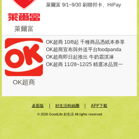
萊爾富 9/1~9/30 刷聯邦卡、HiPay
同價位第2杯5元
綁定聯邦信用卡消費滿168元(5%折
扣前)隨機出券抽商品
萊爾富
OK超商 10/8起 千種商品憑紙本券享
OK超商宣布與外送平台foodpanda
10％回饋
OK超商即日起推出 牛奶霜淇淋
合作， 11/22起 於雙北10間門市推
OK超商 11/28~12/25 精選冰品買一
出點餐外送服務
送一
OK超商
｜
｜
桌面版
好生活粉絲團
APP下載
© 2026 GoodLife 好生活 All rights reserved