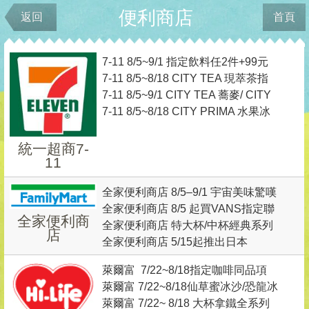
便利商店
返回
首頁
7-11 8/5~9/1 指定飲料任2件+99元
7-11 8/5~8/18 CITY TEA 現萃茶指
再換飲料小夥伴吊飾乙個
7-11 8/5~9/1 CITY TEA 蕎麥/ CITY
定飲品任選2杯最低 0 元起，再送
7-11 8/5~8/18 CITY PRIMA 水果冰
PEARL 珍珠系列任2件最低只要0元
《絕區零》專屬虛寶
磚精品美式咖啡 鑑賞價單杯99元
起
統一超商7-
11
全家便利商店 8/5–9/1 宇宙美味驚嘆
全家便利商店 8/5 起買VANS指定聯
號集章趣
全家便利商
全家便利商店 特大杯/中杯經典系列
名商品+9元送吊飾
店
全家便利商店 5/15起推出日本
咖啡享MLB聯名杯身、經典/特濃咖
PABLO聯名蜜桃系列甜點商品
啡 任選第二杯7折
萊爾富 7/22~8/18指定咖啡同品項
萊爾富 7/22~8/18仙草蜜冰沙/恐龍冰
買1送1
萊爾富 7/22~ 8/18 大杯拿鐵全系列
沙 特價59元 任2杯99元